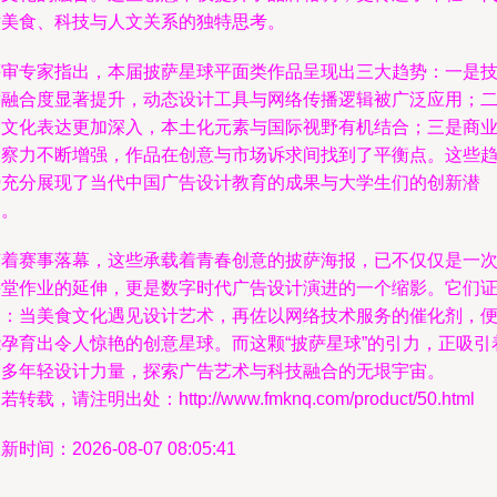
对美食、科技与人文关系的独特思考。
评审专家指出，本届披萨星球平面类作品呈现出三大趋势：一是
术融合度显著提升，动态设计工具与网络传播逻辑被广泛应用；
是文化表达更加深入，本土化元素与国际视野有机结合；三是商
洞察力不断增强，作品在创意与市场诉求间找到了平衡点。这些
势充分展现了当代中国广告设计教育的成果与大学生们的创新潜
力。
随着赛事落幕，这些承载着青春创意的披萨海报，已不仅仅是一
课堂作业的延伸，更是数字时代广告设计演进的一个缩影。它们
明：当美食文化遇见设计艺术，再佐以网络技术服务的催化剂，
能孕育出令人惊艳的创意星球。而这颗“披萨星球”的引力，正吸引
更多年轻设计力量，探索广告艺术与科技融合的无垠宇宙。
若转载，请注明出处：http://www.fmknq.com/product/50.html
新时间：2026-08-07 08:05:41