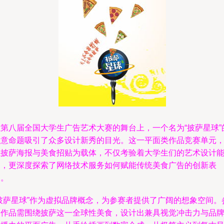
在第八届全国大学生广告艺术大赛的舞台上，一个名为“披萨星球”
创意命题吸引了众多设计新秀的目光。这一平面类作品竞赛单元
以披萨海报与美食招贴为载体，不仅考验着大学生们的艺术设计
力，更深度探索了网络技术服务如何赋能传统美食广告的创新表
达。
“披萨星球”作为虚拟品牌概念，为参赛者提供了广阔的想象空间。
赛作品需围绕披萨这一全球性美食，设计出兼具视觉冲击力与品