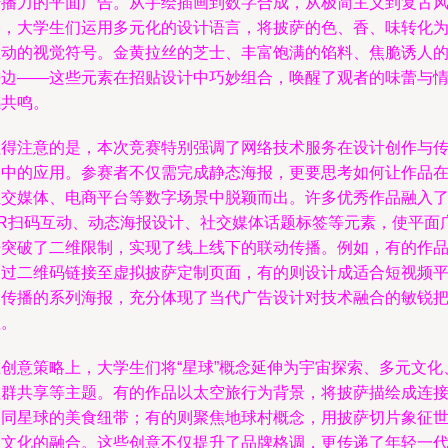
传播力的平面广告。从手绘插画到数字合成，从极简主义到复古
格，大学生们运用多元化的设计语言，将披萨的色、香、味转化
生动的视觉符号。金黄拉丝的芝士、丰富饱满的馅料、焦脆诱人
饼边——这些元素在招贴设计中巧妙组合，唤醒了观者的味蕾与
感共鸣。
值得注意的是，本次竞赛特别强调了网络技术服务在设计创作与
播中的应用。参赛者不仅需完成静态海报，更要思考如何让作品
社交媒体、电商平台等数字场景中脱颖而出。许多优秀作品融入
AR扫码互动、动态海报设计、社交媒体话题标签等元素，使平面
告突破了二维限制，实现了线上线下的联动传播。例如，有的作
通过二维码链接至虚拟披萨定制页面，有的则设计成适合短视频
台传播的系列海报，充分体现了当代广告设计对技术融合的敏锐
握。
在创意策略上，大学生们将“星球”概念延伸为宇宙探索、多元文化
社群共享等主题。有的作品以太空旅行为背景，将披萨描绘成连
不同星球的美食纽带；有的则聚焦地球村概念，用披萨切片象征
界文化的融合。这些创意不仅提升了品牌格调，更传递了年轻一